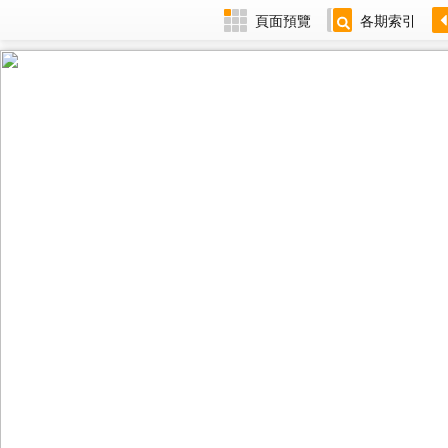
頁面預覽
各期索引