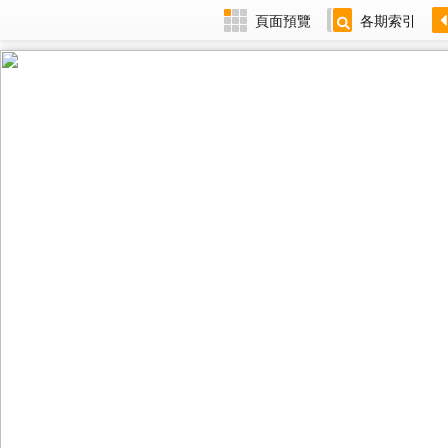
頁面預覽
各期索引