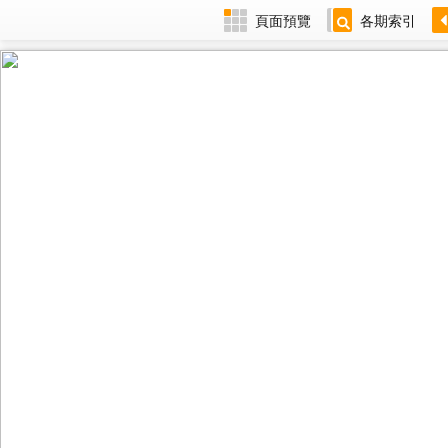
頁面預覽
各期索引