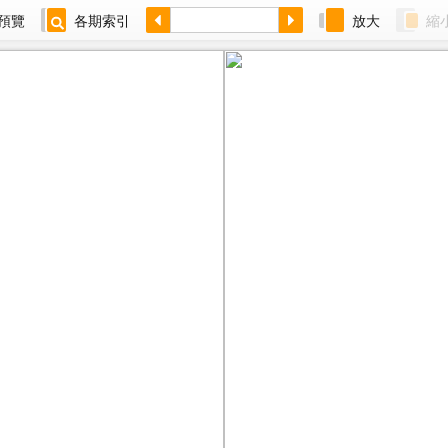
預覽
各期索引
放大
縮