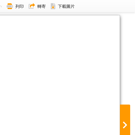
小
列印
轉寄
下載圖片