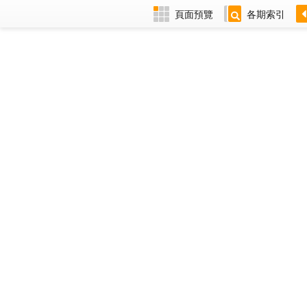
頁面預覽
各期索引