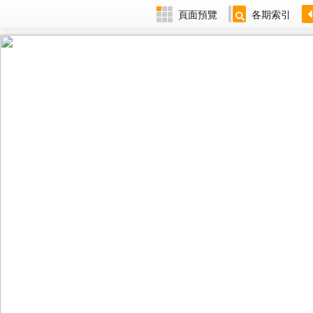
頁面預覽
各期索引