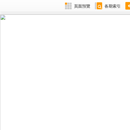
頁面預覽
各期索引