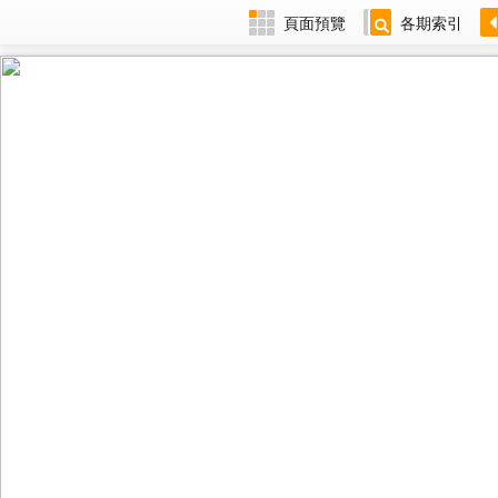
頁面預覽
各期索引