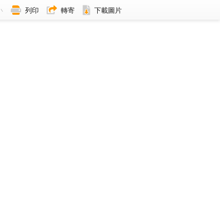
小
列印
轉寄
下載圖片