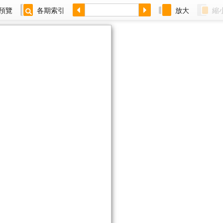
預覽
各期索引
放大
縮