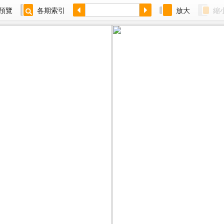
預覽
各期索引
放大
縮