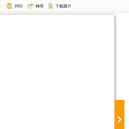
小
列印
轉寄
下載圖片