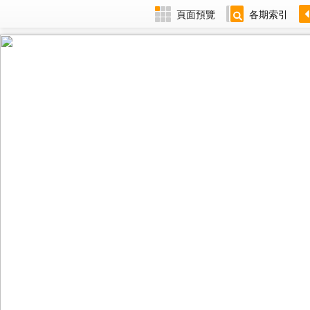
頁面預覽
各期索引