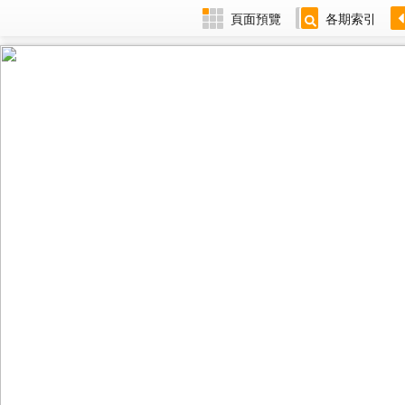
頁面預覽
各期索引