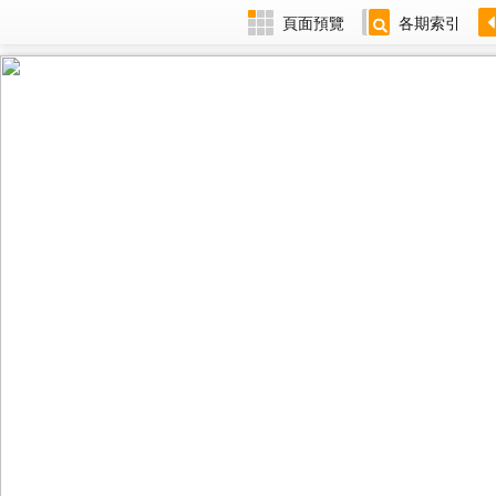
頁面預覽
各期索引