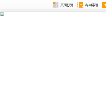
頁面預覽
各期索引