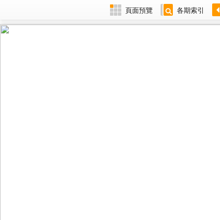
頁面預覽
各期索引