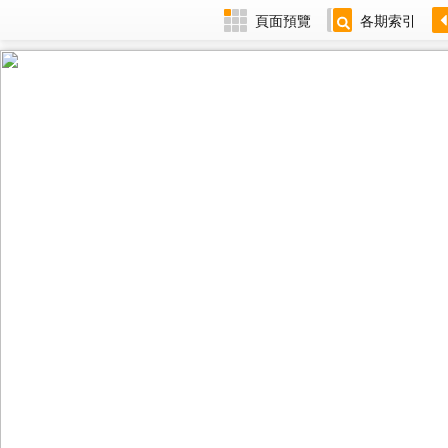
頁面預覽
各期索引