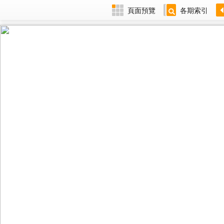
頁面預覽
各期索引