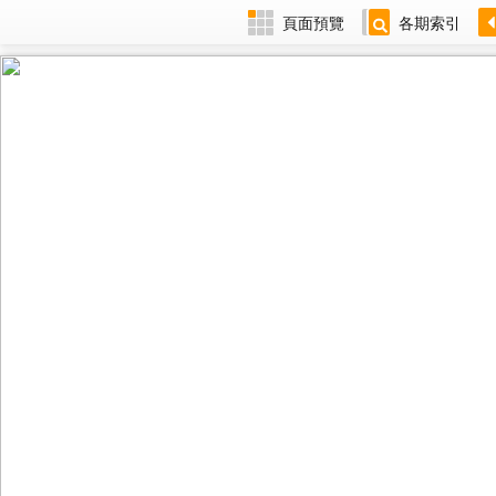
頁面預覽
各期索引