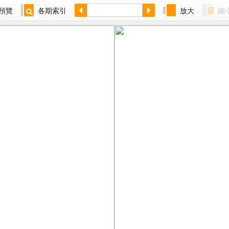
預覽
各期索引
放大
縮