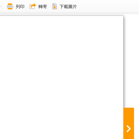
小
列印
轉寄
下載圖片