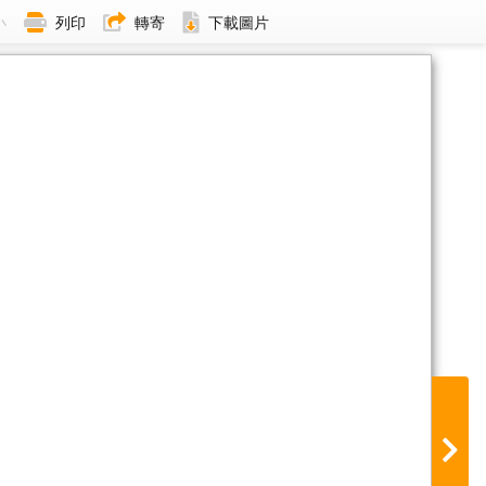
小
列印
轉寄
下載圖片