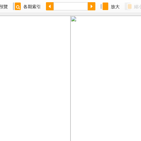
預覽
各期索引
放大
縮