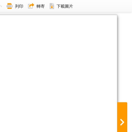
小
列印
轉寄
下載圖片