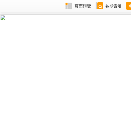
頁面預覽
各期索引