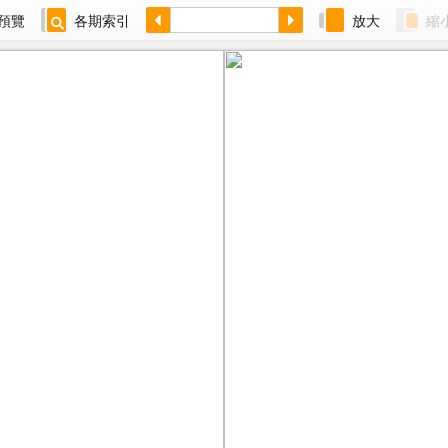
預覽
各期索引
放大
縮