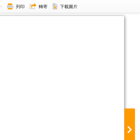
小
列印
轉寄
下載圖片