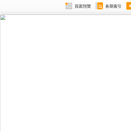
頁面預覽
各期索引