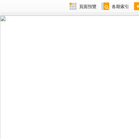
頁面預覽
各期索引