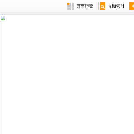
頁面預覽
各期索引