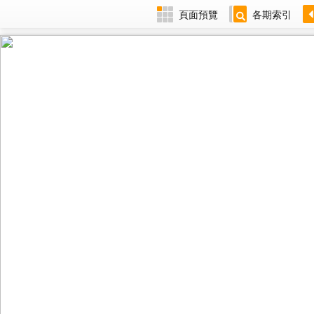
頁面預覽
各期索引