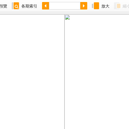
預覽
各期索引
放大
縮