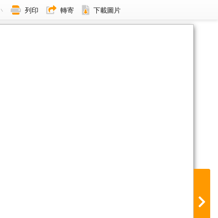
小
列印
轉寄
下載圖片