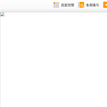
頁面預覽
各期索引