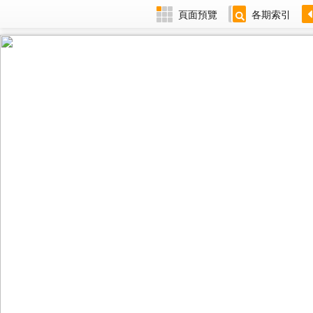
頁面預覽
各期索引