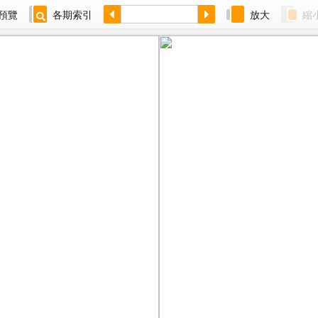
預覽
各期索引
放大
縮