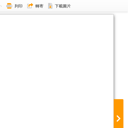
小
列印
轉寄
下載圖片