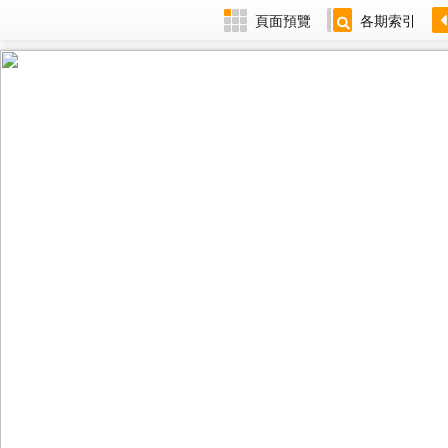
頁面預覽
各期索引