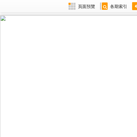
頁面預覽
各期索引