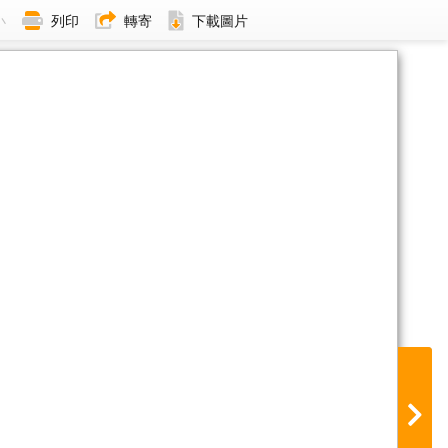
小
列印
轉寄
下載圖片