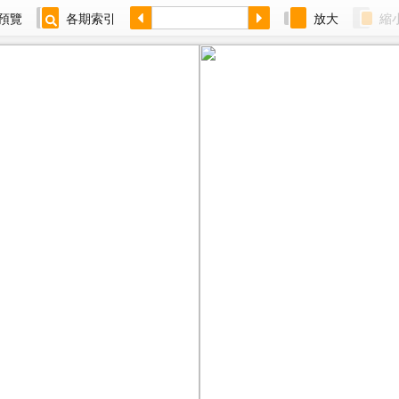
預覽
各期索引
放大
縮