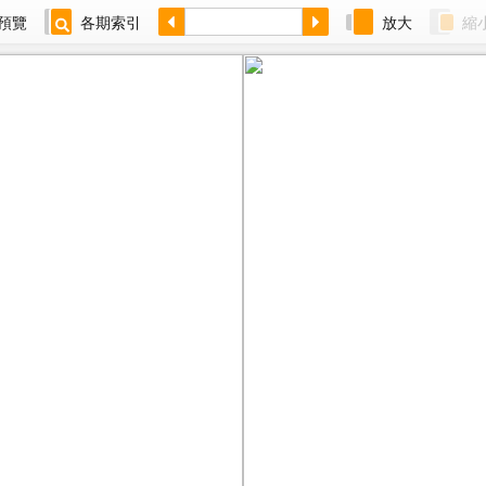
預覽
各期索引
放大
縮