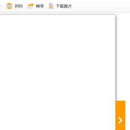
小
列印
轉寄
下載圖片