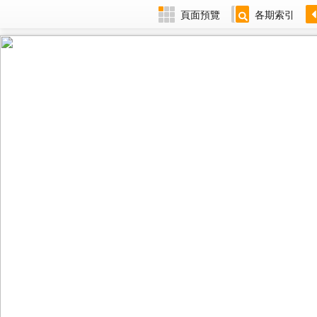
頁面預覽
各期索引