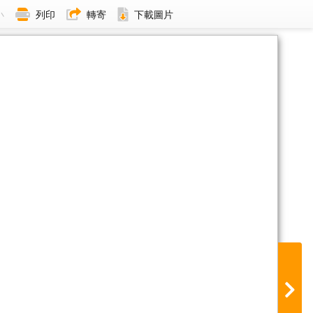
小
列印
轉寄
下載圖片