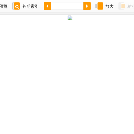
預覽
各期索引
放大
縮