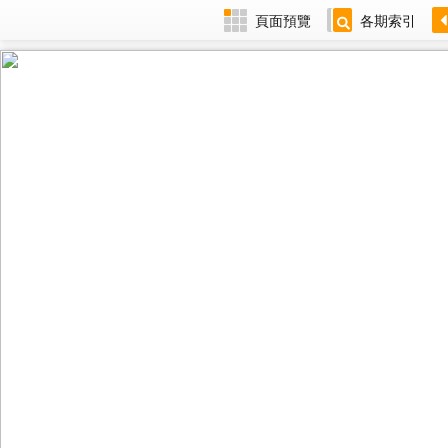
頁面預覽
各期索引