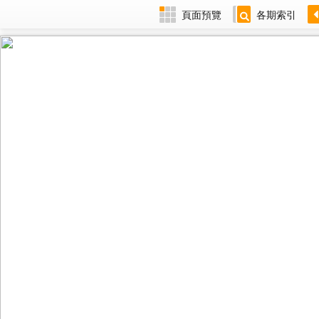
頁面預覽
各期索引