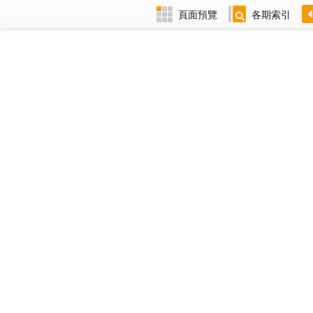
頁面預覽
各期索引