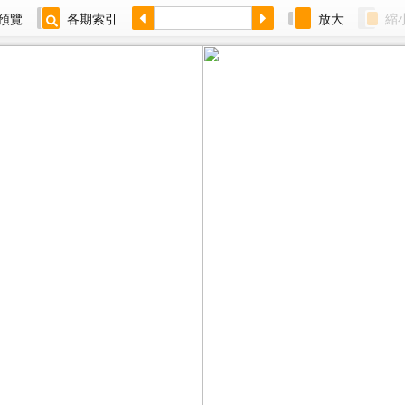
預覽
各期索引
放大
縮