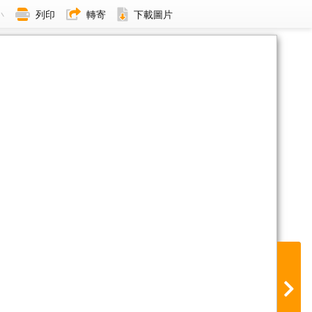
小
列印
轉寄
下載圖片