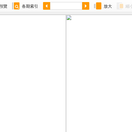
預覽
各期索引
放大
縮