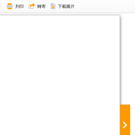
小
列印
轉寄
下載圖片