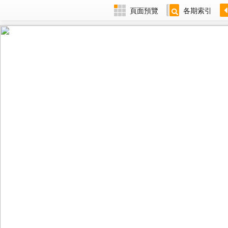
頁面預覽
各期索引