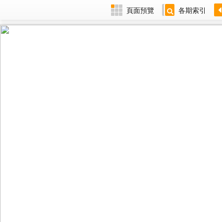
頁面預覽
各期索引