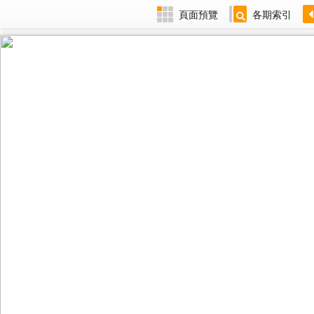
頁面預覽
各期索引