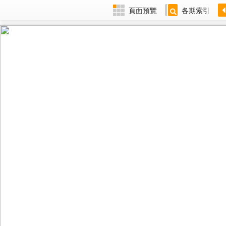
頁面預覽
各期索引