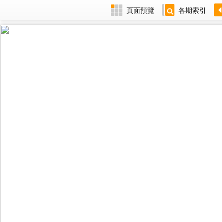
頁面預覽
各期索引