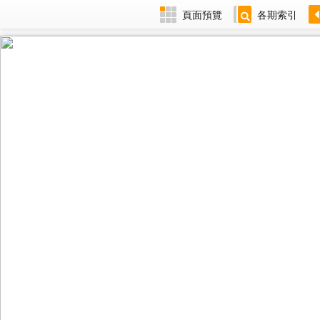
頁面預覽
各期索引