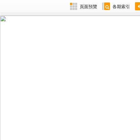
頁面預覽
各期索引