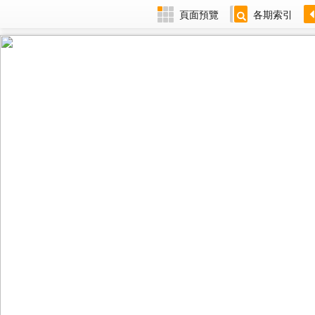
頁面預覽
各期索引